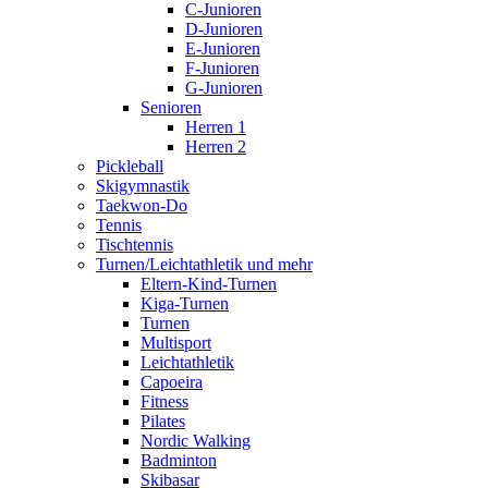
C-Junioren
D-Junioren
E-Junioren
F-Junioren
G-Junioren
Senioren
Herren 1
Herren 2
Pickleball
Skigymnastik
Taekwon-Do
Tennis
Tischtennis
Turnen/Leichtathletik und mehr
Eltern-Kind-Turnen
Kiga-Turnen
Turnen
Multisport
Leichtathletik
Capoeira
Fitness
Pilates
Nordic Walking
Badminton
Skibasar