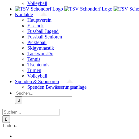
Volleyball
Kontakte
Hauptverein
Eisstock
Fussball Jugend
Fussball Senioren
Pickleball
Skigymnastik
Taekwon-Do
Tennis
Tischtennis
Turnen
Volleyball
Spenden & Sponsoren
Spenden Bewässerungsanlage
Suche
nach:
Suche
nach:
Laden...