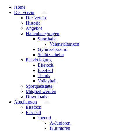
Zum
Home
Inhalt
Der Verein
springen
Der Verein
Historie
Angebot
Hallenbelegungen
Sporthalle
Veranstaltungen
Gymnastikraum
Schützenheim
Platzbelegung
Eisstock
Fussball
Tennis
Volleyball
Sportgaststätte
Mitglied werden
Downloads
Abteilungen
Eisstock
Fussball
Jugend
A-Junioren
B-Junioren