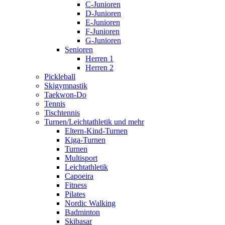
C-Junioren
D-Junioren
E-Junioren
F-Junioren
G-Junioren
Senioren
Herren 1
Herren 2
Pickleball
Skigymnastik
Taekwon-Do
Tennis
Tischtennis
Turnen/Leichtathletik und mehr
Eltern-Kind-Turnen
Kiga-Turnen
Turnen
Multisport
Leichtathletik
Capoeira
Fitness
Pilates
Nordic Walking
Badminton
Skibasar