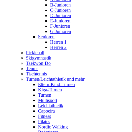
B-Junioren
C-Junioren
D-Junioren
E-Junioren
F-Junioren
G-Junioren
Senioren
Herren 1
Herren 2
Pickleball
Skigymnastik
Taekwon-Do
Tennis
Tischtennis
Turnen/Leichtathletik und mehr
Eltern-Kind-Turnen
Kiga-Turnen
Turnen
Multisport
Leichtathletik
Capoeira
Fitness
Pilates
Nordic Walking