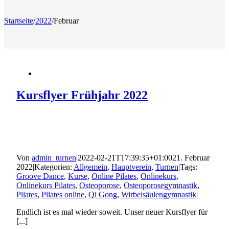
Startseite
/
2022
/
Februar
Kursflyer Frühjahr 2022
Von
admin_turnen
|
2022-02-21T17:39:35+01:00
21. Februar
2022
|
Kategorien:
Allgemein
,
Hauptverein
,
Turnen
|
Tags:
Groove Dance
,
Kurse
,
Online Pilates
,
Onlinekurs
,
Onlinekurs Pilates
,
Osteoporose
,
Osteoporosegymnastik
,
Pilates
,
Pilates online
,
Qi Gong
,
Wirbelsäulengymnastik
|
Endlich ist es mal wieder soweit. Unser neuer Kursflyer für
[...]