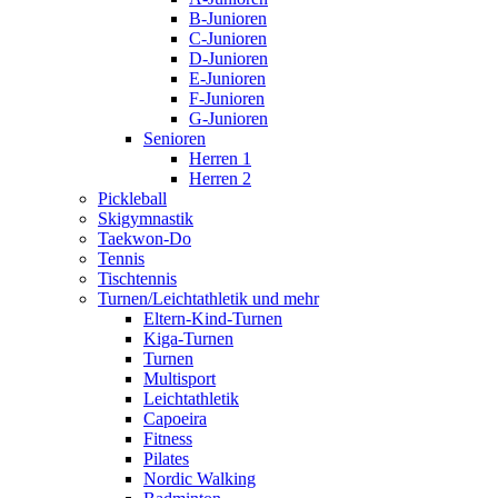
B-Junioren
C-Junioren
D-Junioren
E-Junioren
F-Junioren
G-Junioren
Senioren
Herren 1
Herren 2
Pickleball
Skigymnastik
Taekwon-Do
Tennis
Tischtennis
Turnen/Leichtathletik und mehr
Eltern-Kind-Turnen
Kiga-Turnen
Turnen
Multisport
Leichtathletik
Capoeira
Fitness
Pilates
Nordic Walking