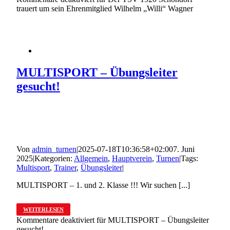
trauert um sein Ehrenmitglied Wilhelm „Willi“ Wagner
MULTISPORT – Übungsleiter
gesucht!
Von
admin_turnen
|
2025-07-18T10:36:58+02:00
7. Juni
2025
|
Kategorien:
Allgemein
,
Hauptverein
,
Turnen
|
Tags:
Multisport
,
Trainer
,
Übungsleiter
|
MULTISPORT – 1. und 2. Klasse !!! Wir suchen [...]
WEITERLESEN
Kommentare deaktiviert
für MULTISPORT – Übungsleiter
gesucht!