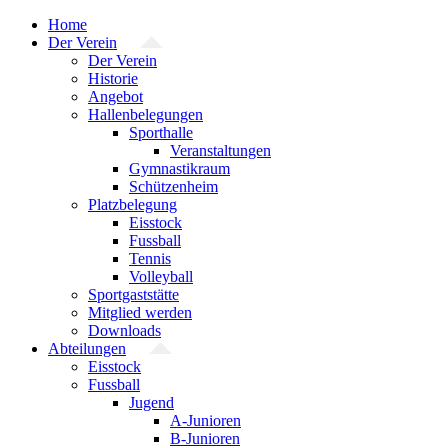
Zum
Home
Inhalt
Der Verein
springen
Der Verein
Historie
Angebot
Hallenbelegungen
Sporthalle
Veranstaltungen
Gymnastikraum
Schützenheim
Platzbelegung
Eisstock
Fussball
Tennis
Volleyball
Sportgaststätte
Mitglied werden
Downloads
Abteilungen
Eisstock
Fussball
Jugend
A-Junioren
B-Junioren