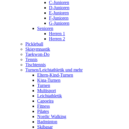
C-Junioren
D-Junioren
E-Junioren
F-Junioren
G-Junioren
Senioren
Herren 1
Herren 2
Pickleball
Skigymnastik
Taekwon-Do
Tennis
Tischtennis
Turnen/Leichtathletik und mehr
Eltern-Kind-Turnen
Kiga-Turnen
Turnen
Multisport
Leichtathletik
Capoeira
Fitness
Pilates
Nordic Walking
Badminton
Skibasar