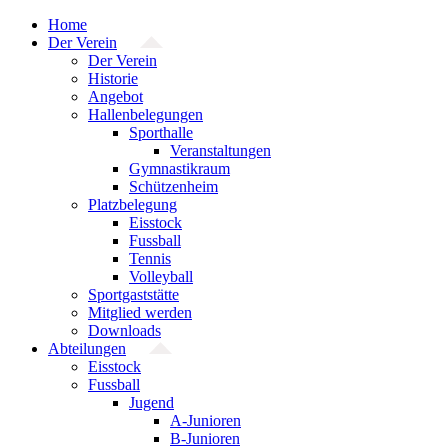
Zum
Home
Inhalt
Der Verein
springen
Der Verein
Historie
Angebot
Hallenbelegungen
Sporthalle
Veranstaltungen
Gymnastikraum
Schützenheim
Platzbelegung
Eisstock
Fussball
Tennis
Volleyball
Sportgaststätte
Mitglied werden
Downloads
Abteilungen
Eisstock
Fussball
Jugend
A-Junioren
B-Junioren