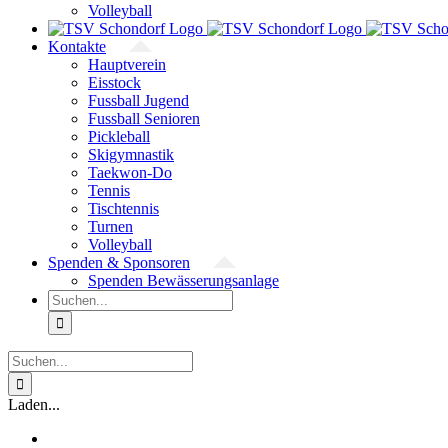
Volleyball
Kontakte
Hauptverein
Eisstock
Fussball Jugend
Fussball Senioren
Pickleball
Skigymnastik
Taekwon-Do
Tennis
Tischtennis
Turnen
Volleyball
Spenden & Sponsoren
Spenden Bewässerungsanlage
Suche
nach:
Suche
nach:
Laden...