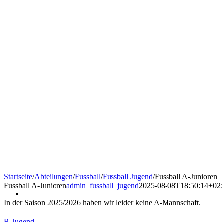
Startseite
/
Abteilungen
/
Fussball
/
Fussball Jugend
/
Fussball A-Junioren
Fussball A-Junioren
admin_fussball_jugend
2025-08-08T18:50:14+02
In der Saison 2025/2026 haben wir leider keine A-Mannschaft.
B-Jugend