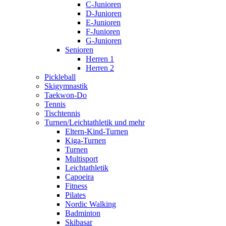
C-Junioren
D-Junioren
E-Junioren
F-Junioren
G-Junioren
Senioren
Herren 1
Herren 2
Pickleball
Skigymnastik
Taekwon-Do
Tennis
Tischtennis
Turnen/Leichtathletik und mehr
Eltern-Kind-Turnen
Kiga-Turnen
Turnen
Multisport
Leichtathletik
Capoeira
Fitness
Pilates
Nordic Walking
Badminton
Skibasar