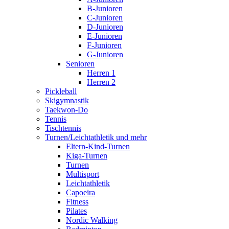
B-Junioren
C-Junioren
D-Junioren
E-Junioren
F-Junioren
G-Junioren
Senioren
Herren 1
Herren 2
Pickleball
Skigymnastik
Taekwon-Do
Tennis
Tischtennis
Turnen/Leichtathletik und mehr
Eltern-Kind-Turnen
Kiga-Turnen
Turnen
Multisport
Leichtathletik
Capoeira
Fitness
Pilates
Nordic Walking