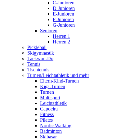
C-Junioren
D-Junioren
E-Junioren
F-Junioren
G-Junioren
Senioren
Herren 1
Herren 2
Pickleball
Skigymnastik
Taekwon-Do
Tennis
Tischtennis
Turnen/Leichtathletik und mehr
Eltern-Kind-Turnen
Kiga-Turnen
Turnen
Multisport
Leichtathletik
Capoeira
Fitness
Pilates
Nordic Walking
Badminton
Skibasar