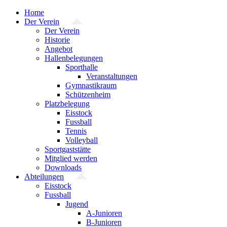
Zum
Home
Inhalt
Der Verein
springen
Der Verein
Historie
Angebot
Hallenbelegungen
Sporthalle
Veranstaltungen
Gymnastikraum
Schützenheim
Platzbelegung
Eisstock
Fussball
Tennis
Volleyball
Sportgaststätte
Mitglied werden
Downloads
Abteilungen
Eisstock
Fussball
Jugend
A-Junioren
B-Junioren