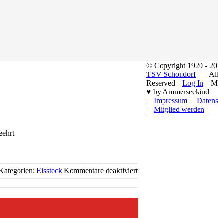
© Copyright 1920 -
2
TSV Schondorf
| All 
Reserved |
Log In
| M
♥ by Ammerseekind
|
Impressum
|
Datens
|
Mitglied werden
|
Nach
oben
eehrt
für
Kategorien:
Eisstock
|
Kommentare deaktiviert
Bundesliga
wir
kommen!