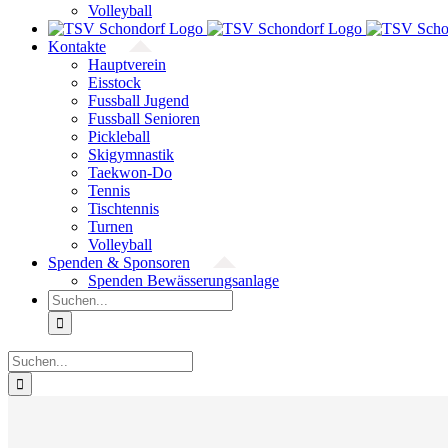
Volleyball
Kontakte
Hauptverein
Eisstock
Fussball Jugend
Fussball Senioren
Pickleball
Skigymnastik
Taekwon-Do
Tennis
Tischtennis
Turnen
Volleyball
Spenden & Sponsoren
Spenden Bewässerungsanlage
Suche
nach:
Suche
nach: