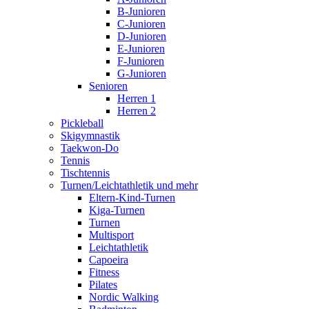
B-Junioren
C-Junioren
D-Junioren
E-Junioren
F-Junioren
G-Junioren
Senioren
Herren 1
Herren 2
Pickleball
Skigymnastik
Taekwon-Do
Tennis
Tischtennis
Turnen/Leichtathletik und mehr
Eltern-Kind-Turnen
Kiga-Turnen
Turnen
Multisport
Leichtathletik
Capoeira
Fitness
Pilates
Nordic Walking