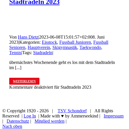
Stadtradeln 2023
Von
Hans Dietz
|
2023-06-08T15:01:57+02:00
8. Juni
2023
|
Kategorien:
Eisstock
,
Fussball Junioren
,
Fussball
Senioren
,
Hauptverein
,
Skigymnastik
,
Taekwondo
,
Tennis
|
Tags:
Stadradeln
|
übernächstes Wochenende geht es los mit dem Stadtradeln
im [...]
WEITERLESEN
Kommentare deaktiviert
für Stadtradeln 2023
© Copyright 1920 -
2026 |
TSV Schondorf
| All Rights
Reserved |
Log In
| Made with ♥ by Ammerseekind |
Impressum
|
Datenschutz
|
Mitglied werden
|
Nach oben