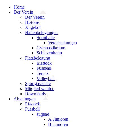
Zum
Home
Inhalt
Der Verein
springen
Der Verein
Historie
Angebot
Hallenbelegungen
Sporthalle
Veranstaltungen
Gymnastikraum
Schützenheim
Platzbelegung
Eisstock
Fussball
Tennis
Volleyball
Sportgaststätte
Mitglied werden
Downloads
Abteilungen
Eisstock
Fussball
Jugend
A-Junioren
B-Junioren