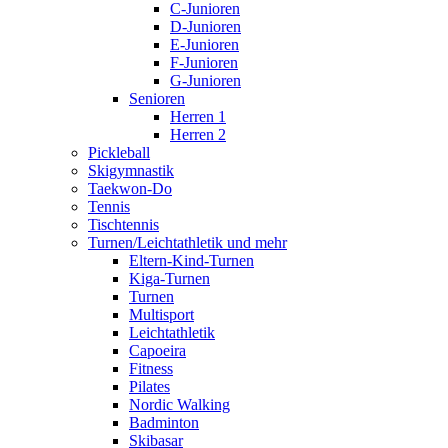
C-Junioren
D-Junioren
E-Junioren
F-Junioren
G-Junioren
Senioren
Herren 1
Herren 2
Pickleball
Skigymnastik
Taekwon-Do
Tennis
Tischtennis
Turnen/Leichtathletik und mehr
Eltern-Kind-Turnen
Kiga-Turnen
Turnen
Multisport
Leichtathletik
Capoeira
Fitness
Pilates
Nordic Walking
Badminton
Skibasar