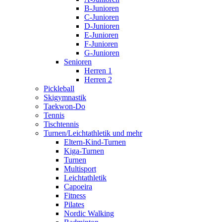
B-Junioren
C-Junioren
D-Junioren
E-Junioren
F-Junioren
G-Junioren
Senioren
Herren 1
Herren 2
Pickleball
Skigymnastik
Taekwon-Do
Tennis
Tischtennis
Turnen/Leichtathletik und mehr
Eltern-Kind-Turnen
Kiga-Turnen
Turnen
Multisport
Leichtathletik
Capoeira
Fitness
Pilates
Nordic Walking