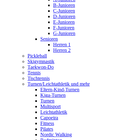
B-Junioren
C-Junioren
D-Junioren
E-Junioren
F-Junioren
G-Junioren
Senioren
Herren 1
Herren 2
Pickleball
Skigymnastik
Taekwon-Do
Tennis
Tischtennis
Turnen/Leichtathletik und mehr
Eltern-Kind-Turnen
Kiga-Turnen
Turnen
Multisport
Leichtathletik
Capoeira
Fitness
Pilates
Nordic Walking