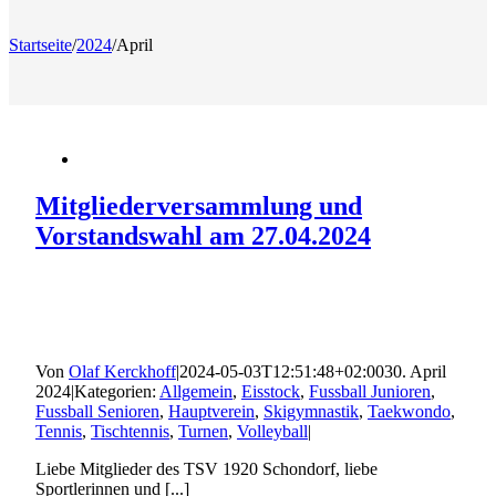
Startseite
/
2024
/
April
Mitgliederversammlung und
Vorstandswahl am 27.04.2024
Von
Olaf Kerckhoff
|
2024-05-03T12:51:48+02:00
30. April
2024
|
Kategorien:
Allgemein
,
Eisstock
,
Fussball Junioren
,
Fussball Senioren
,
Hauptverein
,
Skigymnastik
,
Taekwondo
,
Tennis
,
Tischtennis
,
Turnen
,
Volleyball
|
Liebe Mitglieder des TSV 1920 Schondorf, liebe
Sportlerinnen und [...]