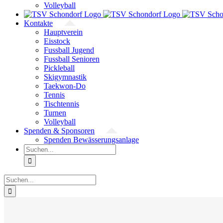
Volleyball
Kontakte
Hauptverein
Eisstock
Fussball Jugend
Fussball Senioren
Pickleball
Skigymnastik
Taekwon-Do
Tennis
Tischtennis
Turnen
Volleyball
Spenden & Sponsoren
Spenden Bewässerungsanlage
Suche
nach:
Suche
nach: