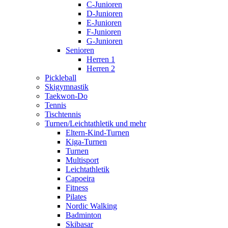
C-Junioren
D-Junioren
E-Junioren
F-Junioren
G-Junioren
Senioren
Herren 1
Herren 2
Pickleball
Skigymnastik
Taekwon-Do
Tennis
Tischtennis
Turnen/Leichtathletik und mehr
Eltern-Kind-Turnen
Kiga-Turnen
Turnen
Multisport
Leichtathletik
Capoeira
Fitness
Pilates
Nordic Walking
Badminton
Skibasar