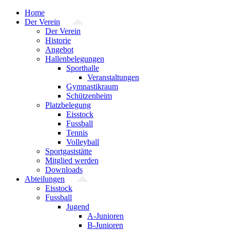
Zum
Home
Inhalt
Der Verein
springen
Der Verein
Historie
Angebot
Hallenbelegungen
Sporthalle
Veranstaltungen
Gymnastikraum
Schützenheim
Platzbelegung
Eisstock
Fussball
Tennis
Volleyball
Sportgaststätte
Mitglied werden
Downloads
Abteilungen
Eisstock
Fussball
Jugend
A-Junioren
B-Junioren