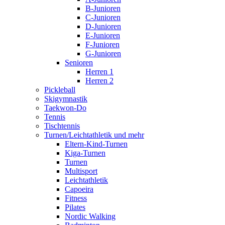
B-Junioren
C-Junioren
D-Junioren
E-Junioren
F-Junioren
G-Junioren
Senioren
Herren 1
Herren 2
Pickleball
Skigymnastik
Taekwon-Do
Tennis
Tischtennis
Turnen/Leichtathletik und mehr
Eltern-Kind-Turnen
Kiga-Turnen
Turnen
Multisport
Leichtathletik
Capoeira
Fitness
Pilates
Nordic Walking