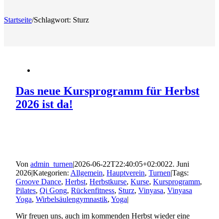
Startseite
/
Schlagwort:
Sturz
Das neue Kursprogramm für Herbst
2026 ist da!
Von
admin_turnen
|
2026-06-22T22:40:05+02:00
22. Juni
2026
|
Kategorien:
Allgemein
,
Hauptverein
,
Turnen
|
Tags:
Groove Dance
,
Herbst
,
Herbstkurse
,
Kurse
,
Kursprogramm
,
Pilates
,
Qi Gong
,
Rückenfitness
,
Sturz
,
Vinyasa
,
Vinyasa
Yoga
,
Wirbelsäulengymnastik
,
Yoga
|
Wir freuen uns, auch im kommenden Herbst wieder eine