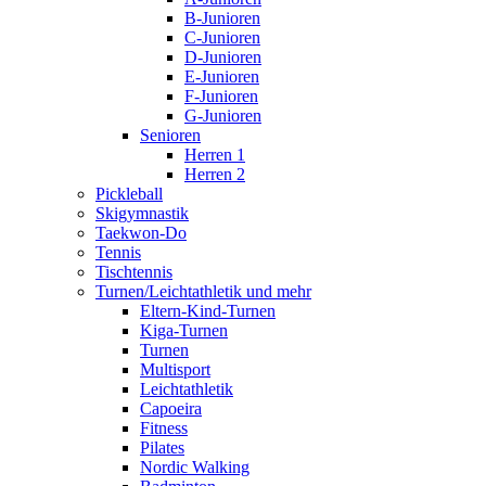
B-Junioren
C-Junioren
D-Junioren
E-Junioren
F-Junioren
G-Junioren
Senioren
Herren 1
Herren 2
Pickleball
Skigymnastik
Taekwon-Do
Tennis
Tischtennis
Turnen/Leichtathletik und mehr
Eltern-Kind-Turnen
Kiga-Turnen
Turnen
Multisport
Leichtathletik
Capoeira
Fitness
Pilates
Nordic Walking