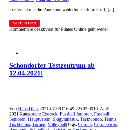
Leider hat uns die Pandemie weiterhin stark im Griff, [...]
WEITERLESEN
Kommentare deaktiviert
für Pilates Online geht weiter
Schondorfer Testzentrum ab
12.04.2021!
Von
Hans Dietz
|
2021-07-08T16:49:22+02:00
10. April
2021
|
Kategorien:
Eisstock
,
Fussball Junioren
,
Fussball
Senioren
,
Hauptverein
,
Skigymnastik
,
Taekwondo
,
Tennis
,
Tischtennis
,
Turnen
,
Volleyball
|
Tags:
Corona
,
Coronavirus
,
Pandemie
,
Schnelltest
,
Teststation
,
Testzentrum
|