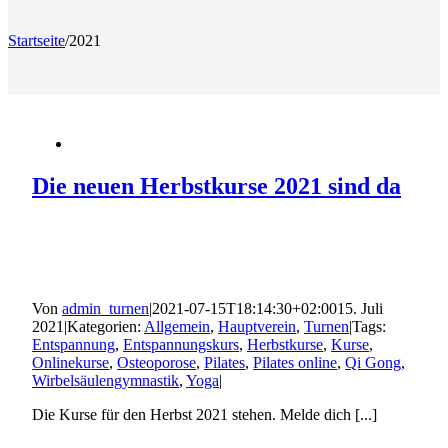
Startseite
/
2021
Die neuen Herbstkurse 2021 sind da
Von
admin_turnen
|
2021-07-15T18:14:30+02:00
15. Juli
2021
|
Kategorien:
Allgemein
,
Hauptverein
,
Turnen
|
Tags:
Entspannung
,
Entspannungskurs
,
Herbstkurse
,
Kurse
,
Onlinekurse
,
Osteoporose
,
Pilates
,
Pilates online
,
Qi Gong
,
Wirbelsäulengymnastik
,
Yoga
|
Die Kurse für den Herbst 2021 stehen. Melde dich [...]