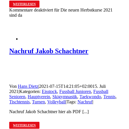
WEITERLESEN
Kommentare deaktiviert
für Die neuen Herbstkurse 2021
sind da
Nachruf Jakob Schachtner
Von
Hans Dietz
|
2021-07-15T14:21:05+02:00
15. Juli
2021
|
Kategorien:
Eisstock
,
Fussball Junioren
,
Fussball
Senioren
,
Hauptverein
,
Skigymnastik
,
Taekwondo
,
Tennis
,
Tischtennis
,
Turnen
,
Volleyball
|
Tags:
Nachruf
|
Nachruf Jakob Schachtner hier als PDF [...]
WEITERLESEN