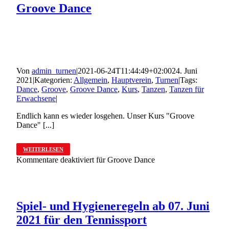
Groove Dance
Von
admin_turnen
|
2021-06-24T11:44:49+02:00
24. Juni
2021
|
Kategorien:
Allgemein
,
Hauptverein
,
Turnen
|
Tags:
Dance
,
Groove
,
Groove Dance
,
Kurs
,
Tanzen
,
Tanzen für
Erwachsene
|
Endlich kann es wieder losgehen. Unser Kurs "Groove
Dance" [...]
WEITERLESEN
Kommentare deaktiviert
für Groove Dance
Spiel- und Hygieneregeln ab 07. Juni
2021 für den Tennissport