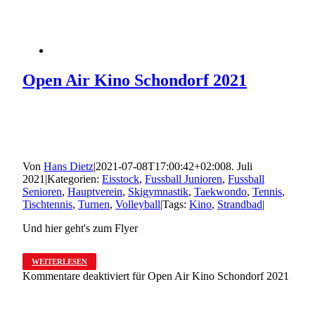
Open Air Kino Schondorf 2021
Von
Hans Dietz
|
2021-07-08T17:00:42+02:00
8. Juli
2021
|
Kategorien:
Eisstock
,
Fussball Junioren
,
Fussball
Senioren
,
Hauptverein
,
Skigymnastik
,
Taekwondo
,
Tennis
,
Tischtennis
,
Turnen
,
Volleyball
|
Tags:
Kino
,
Strandbad
|
Und hier geht's zum Flyer
WEITERLESEN
Kommentare deaktiviert
für Open Air Kino Schondorf 2021