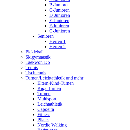
B-Junioren
C-Junioren
D-Junioren
E-Junioren
F-Junioren
G-Junioren
Senioren
Herren 1
Herren 2
Pickleball
Skigymnastik
Taekwon-Do
Tennis
Tischtennis
Turnen/Leichtathletik und mehr
Eltern-Kind-Turnen
Kiga-Turnen
Turnen
Multisport
Leichtathletik
Capoeira
Fitness
Pilates
Nordic Walking