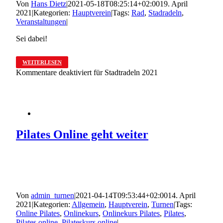
Von
Hans Dietz
|
2021-05-18T08:25:14+02:00
19. April
2021
|
Kategorien:
Hauptverein
|
Tags:
Rad
,
Stadradeln
,
Veranstaltungen
|
Sei dabei!
WEITERLESEN
Kommentare deaktiviert
für Stadtradeln 2021
Pilates Online geht weiter
Von
admin_turnen
|
2021-04-14T09:53:44+02:00
14. April
2021
|
Kategorien:
Allgemein
,
Hauptverein
,
Turnen
|
Tags:
Online Pilates
,
Onlinekurs
,
Onlinekurs Pilates
,
Pilates
,
Pilates online
,
Pilateskurs online
|