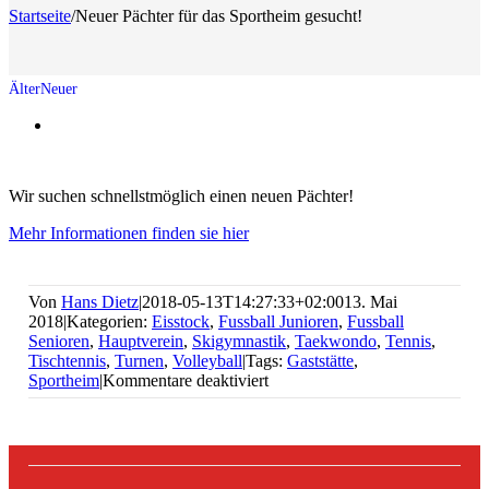
Startseite
/
Neuer Pächter für das Sportheim gesucht!
Zeige
grösseres
Bild
Wir suchen schnellstmöglich einen neuen Pächter!
Mehr Informationen finden sie hier
Von
Hans Dietz
|
2018-05-13T14:27:33+02:00
13. Mai
2018
|
Kategorien:
Eisstock
,
Fussball Junioren
,
Fussball
Senioren
,
Hauptverein
,
Skigymnastik
,
Taekwondo
,
Tennis
,
Tischtennis
,
Turnen
,
Volleyball
|
Tags:
Gaststätte
,
für
Sportheim
|
Kommentare deaktiviert
Neuer
Pächter
für
das
Sportheim