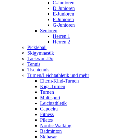
C-Junioren
D-Junioren
E-Junioren
F-Junioren
G-Junioren
Senioren
Herren 1
Herren 2
Pickleball
Skigymnastik
Taekwon-Do
Tennis
Tischtennis
Turnen/Leichtathletik und mehr
Eltern-Kind-Turnen
Kiga-Turnen
Turnen
Multisport
Leichtathletik
Capoeira
Fitness
Pilates
Nordic Walking
Badminton
Skibasar