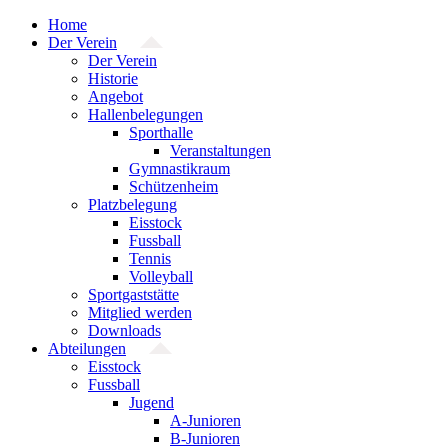
Zum
Home
Inhalt
Der Verein
springen
Der Verein
Historie
Angebot
Hallenbelegungen
Sporthalle
Veranstaltungen
Gymnastikraum
Schützenheim
Platzbelegung
Eisstock
Fussball
Tennis
Volleyball
Sportgaststätte
Mitglied werden
Downloads
Abteilungen
Eisstock
Fussball
Jugend
A-Junioren
B-Junioren