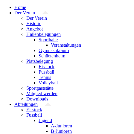
Zum
Home
Inhalt
Der Verein
springen
Der Verein
Historie
Angebot
Hallenbelegungen
Sporthalle
Veranstaltungen
Gymnastikraum
Schützenheim
Platzbelegung
Eisstock
Fussball
Tennis
Volleyball
Sportgaststätte
Mitglied werden
Downloads
Abteilungen
Eisstock
Fussball
Jugend
A-Junioren
B-Junioren