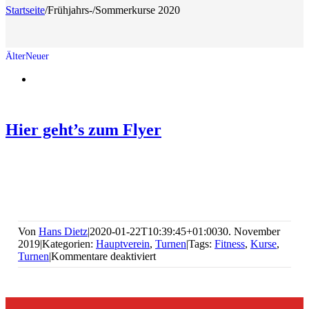
Startseite
/
Frühjahrs-/Sommerkurse 2020
Zeige
grösseres
Bild
Hier geht’s zum Flyer
Von
Hans Dietz
|
2020-01-22T10:39:45+01:00
30. November
2019
|
Kategorien:
Hauptverein
,
Turnen
|
Tags:
Fitness
,
Kurse
,
für
Turnen
|
Kommentare deaktiviert
Frühjahrs-/Sommerkurse
2020