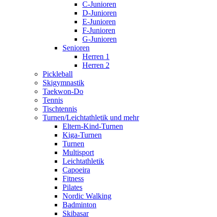
C-Junioren
D-Junioren
E-Junioren
F-Junioren
G-Junioren
Senioren
Herren 1
Herren 2
Pickleball
Skigymnastik
Taekwon-Do
Tennis
Tischtennis
Turnen/Leichtathletik und mehr
Eltern-Kind-Turnen
Kiga-Turnen
Turnen
Multisport
Leichtathletik
Capoeira
Fitness
Pilates
Nordic Walking
Badminton
Skibasar