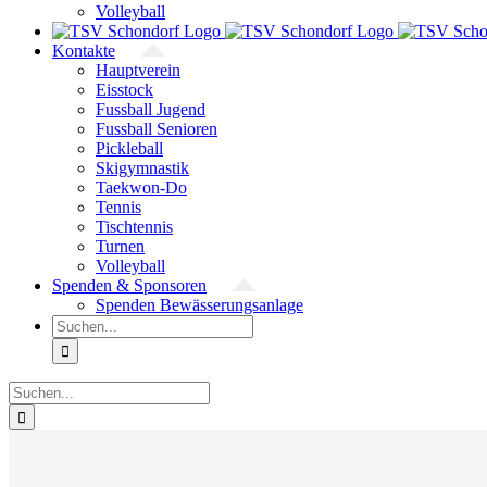
Volleyball
Kontakte
Hauptverein
Eisstock
Fussball Jugend
Fussball Senioren
Pickleball
Skigymnastik
Taekwon-Do
Tennis
Tischtennis
Turnen
Volleyball
Spenden & Sponsoren
Spenden Bewässerungsanlage
Suche
nach:
Suche
nach: