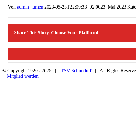
Von
admin_turnen
|
2023-05-23T22:09:33+02:00
23. Mai 2023
|
Kate
Share This Story, Choose Your Platform!
© Copyright 1920 -
2026 |
TSV Schondorf
| All Rights Reserv
|
Mitglied werden
|
Nach
oben