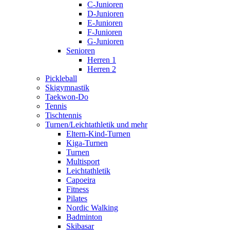
C-Junioren
D-Junioren
E-Junioren
F-Junioren
G-Junioren
Senioren
Herren 1
Herren 2
Pickleball
Skigymnastik
Taekwon-Do
Tennis
Tischtennis
Turnen/Leichtathletik und mehr
Eltern-Kind-Turnen
Kiga-Turnen
Turnen
Multisport
Leichtathletik
Capoeira
Fitness
Pilates
Nordic Walking
Badminton
Skibasar