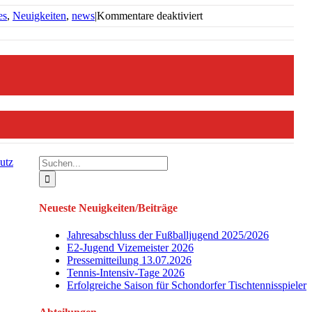
für
es
,
Neuigkeiten
,
news
|
Kommentare deaktiviert
Neues
aus
der
Leichtathletik
vom
13.05.2023
Facebo
Twitter
E-
Mail
Suche
utz
nach:
Neueste Neuigkeiten/Beiträge
Jahresabschluss der Fußballjugend 2025/2026
E2-Jugend Vizemeister 2026
Pressemitteilung 13.07.2026
Tennis-Intensiv-Tage 2026
Erfolgreiche Saison für Schondorfer Tischtennisspieler