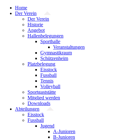
Zum
Home
Inhalt
Der Verein
springen
Der Verein
Historie
Angebot
Hallenbelegungen
Sporthalle
Veranstaltungen
Gymnastikraum
Schützenheim
Platzbelegung
Eisstock
Fussball
Tennis
Volleyball
Sportgaststätte
Mitglied werden
Downloads
Abteilungen
Eisstock
Fussball
Jugend
A-Junioren
B-Junioren