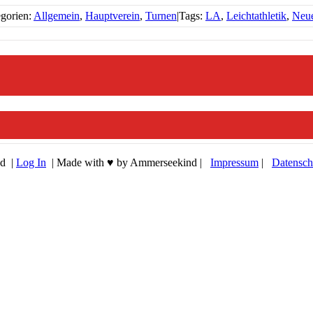
gorien:
Allgemein
,
Hauptverein
,
Turnen
|
Tags:
LA
,
Leichtathletik
,
Neu
ed |
Log In
| Made with ♥ by Ammerseekind |
Impressum
|
Datensch