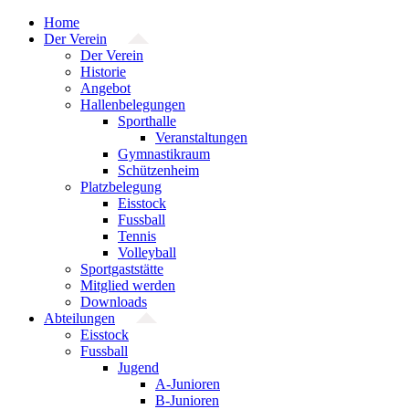
Zum
Home
Inhalt
Der Verein
springen
Der Verein
Historie
Angebot
Hallenbelegungen
Sporthalle
Veranstaltungen
Gymnastikraum
Schützenheim
Platzbelegung
Eisstock
Fussball
Tennis
Volleyball
Sportgaststätte
Mitglied werden
Downloads
Abteilungen
Eisstock
Fussball
Jugend
A-Junioren
B-Junioren