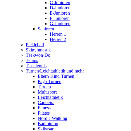
C-Junioren
D-Junioren
E-Junioren
F-Junioren
G-Junioren
Senioren
Herren 1
Herren 2
Pickleball
Skigymnastik
Taekwon-Do
Tennis
Tischtennis
Turnen/Leichtathletik und mehr
Eltern-Kind-Turnen
Kiga-Turnen
Turnen
Multisport
Leichtathletik
Capoeira
Fitness
Pilates
Nordic Walking
Badminton
Skibasar