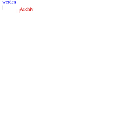
werden
|
Archiv
Nach
oben