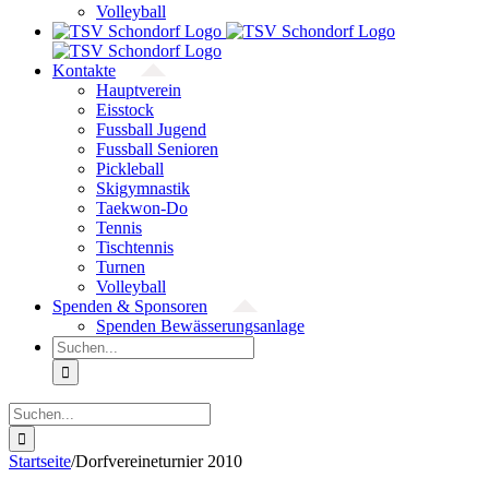
Volleyball
Kontakte
Hauptverein
Eisstock
Fussball Jugend
Fussball Senioren
Pickleball
Skigymnastik
Taekwon-Do
Tennis
Tischtennis
Turnen
Volleyball
Spenden & Sponsoren
Spenden Bewässerungsanlage
Suche
nach:
Suche
nach:
Startseite
/
Dorfvereineturnier 2010