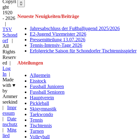
Mail
nach:
Copyri
ght
1920
Neueste Neuigkeiten/Beiträge
-
2026
|
Jahresabschluss der Fußballjugend 2025/2026
TSV
E2-Jugend Vizemeister 2026
Schond
Pressemitteilung 13.07.2026
orf
|
Tennis-Intensiv-Tage 2026
All
Erfolgreiche Saison für Schondorfer Tischtennisspieler
Rights
Reserv
ed |
Abteilungen
Log
In
|
Allgemein
Made
Eisstock
with ♥
Fussball Junioren
by
Fussball Senioren
Ammer
Hauptverein
seekind
Pickleball
|
Impr
Skigymnastik
essum
Taekwondo
|
Date
Tennis
nschutz
Tischtennis
|
Mitg
Turnen
lied
Volleyball