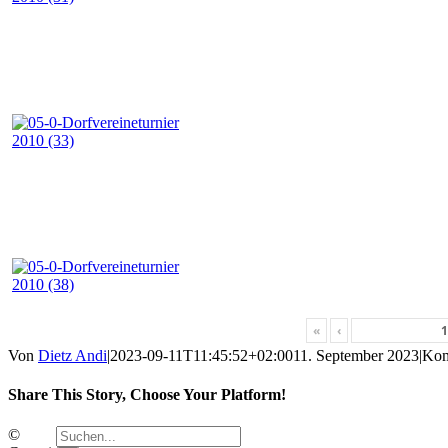
«
‹
Von
Dietz Andi
|
2023-09-11T11:45:52+02:00
11. September 2023
|
Kom
Share This Story, Choose Your Platform!
Facebook
Twitter
E-
Suche
©