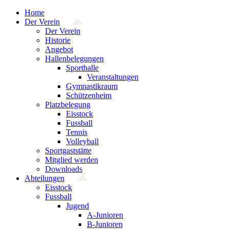
Zum
Home
Inhalt
Der Verein
springen
Der Verein
Historie
Angebot
Hallenbelegungen
Sporthalle
Veranstaltungen
Gymnastikraum
Schützenheim
Platzbelegung
Eisstock
Fussball
Tennis
Volleyball
Sportgaststätte
Mitglied werden
Downloads
Abteilungen
Eisstock
Fussball
Jugend
A-Junioren
B-Junioren