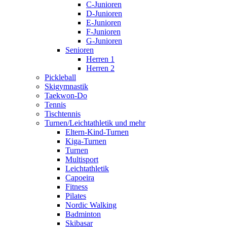
C-Junioren
D-Junioren
E-Junioren
F-Junioren
G-Junioren
Senioren
Herren 1
Herren 2
Pickleball
Skigymnastik
Taekwon-Do
Tennis
Tischtennis
Turnen/Leichtathletik und mehr
Eltern-Kind-Turnen
Kiga-Turnen
Turnen
Multisport
Leichtathletik
Capoeira
Fitness
Pilates
Nordic Walking
Badminton
Skibasar