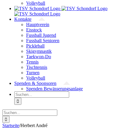
Volleyball
Kontakte
Hauptverein
Eisstock
Fussball Jugend
Fussball Senioren
Pickleball
Skigymnastik
Taekwon-Do
Tennis
Tischtennis
Turnen
Volleyball
Spenden & Sponsoren
Spenden Bewässerungsanlage
Suche
nach:
Suche
nach:
Startseite
/
Herbert André